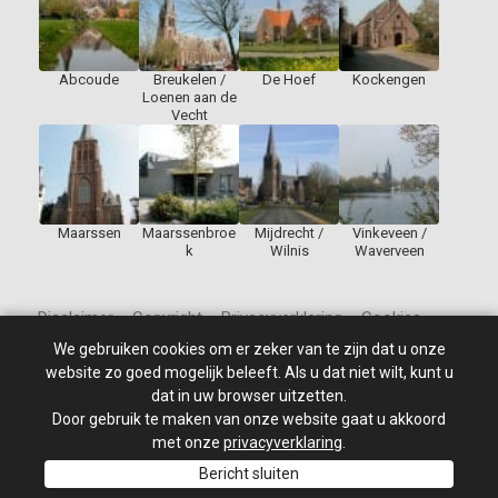
Abcoude
Breukelen /
De Hoef
Kockengen
Loenen aan de
Vecht
Maarssen
Maarssenbroe
Mijdrecht /
Vinkeveen /
k
Wilnis
Waverveen
Disclaimer – Copyright – Privacyverklaring – Cookies
We gebruiken cookies om er zeker van te zijn dat u onze
website zo goed mogelijk beleeft. Als u dat niet wilt, kunt u
dat in uw browser uitzetten.
Door gebruik te maken van onze website gaat u akkoord
© 2010 - 2026
St Jan de Doper
–
Alle rechten voorbehouden.
Site ontwikkeld door: PixelBroeder - Website realisatie door
met onze
privacyverklaring
.
MKSHOP
Bericht sluiten