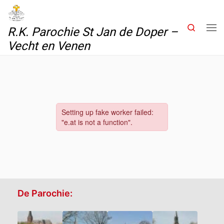
Skip to content
Search
R.K. Parochie St Jan de Doper –
Me
Vecht en Venen
De Parochie: