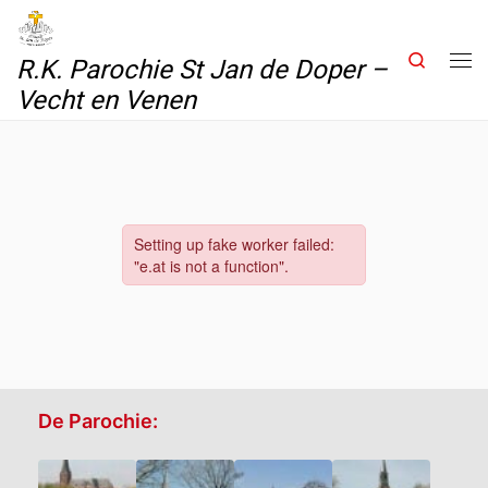
Skip to content
Search
R.K. Parochie St Jan de Doper –
Me
Vecht en Venen
De Parochie: