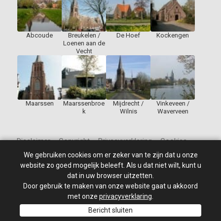
Abcoude
Breukelen /
De Hoef
Kockengen
Loenen aan de
Vecht
Maarssen
Maarssenbroe
Mijdrecht /
Vinkeveen /
k
Wilnis
Waverveen
Disclaimer – Copyright – Privacyverklaring – Cookies
We gebruiken cookies om er zeker van te zijn dat u onze
website zo goed mogelijk beleeft. Als u dat niet wilt, kunt u
dat in uw browser uitzetten.
Door gebruik te maken van onze website gaat u akkoord
© 2010 - 2026
St Jan de Doper
–
Alle rechten voorbehouden.
Site ontwikkeld door: PixelBroeder - Website realisatie door
met onze
privacyverklaring
.
MKSHOP
Bericht sluiten