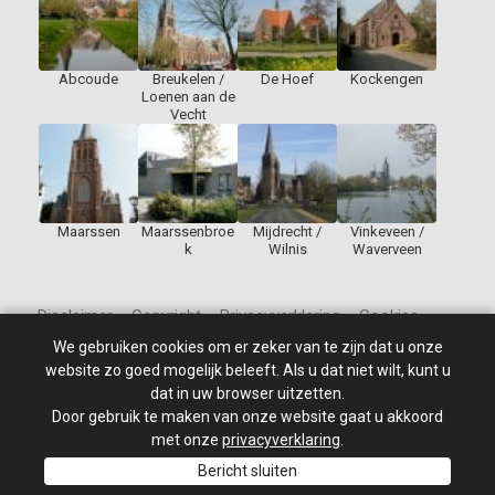
Abcoude
Breukelen /
De Hoef
Kockengen
Loenen aan de
Vecht
Maarssen
Maarssenbroe
Mijdrecht /
Vinkeveen /
k
Wilnis
Waverveen
Disclaimer – Copyright – Privacyverklaring – Cookies
We gebruiken cookies om er zeker van te zijn dat u onze
website zo goed mogelijk beleeft. Als u dat niet wilt, kunt u
dat in uw browser uitzetten.
Door gebruik te maken van onze website gaat u akkoord
© 2010 - 2026
St Jan de Doper
–
Alle rechten voorbehouden.
Site ontwikkeld door: PixelBroeder - Website realisatie door
met onze
privacyverklaring
.
MKSHOP
Bericht sluiten