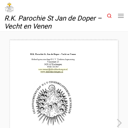
Skip to content
Search
R.K. Parochie St Jan de Doper –
Me
Vecht en Venen