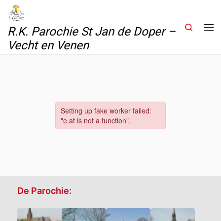
Skip to content
Search
R.K. Parochie St Jan de Doper –
Me
Vecht en Venen
De Parochie: