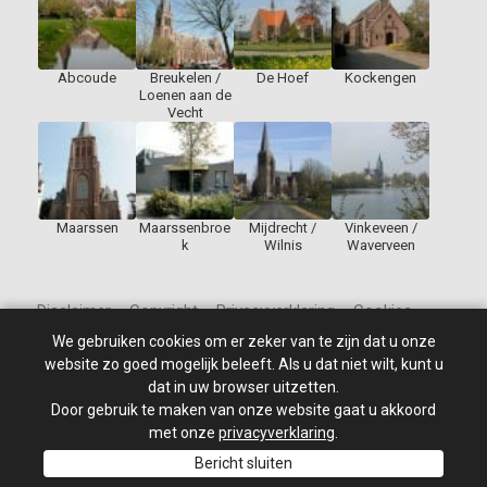
Abcoude
Breukelen /
De Hoef
Kockengen
Loenen aan de
Vecht
Maarssen
Maarssenbroe
Mijdrecht /
Vinkeveen /
k
Wilnis
Waverveen
Disclaimer – Copyright – Privacyverklaring – Cookies
We gebruiken cookies om er zeker van te zijn dat u onze
website zo goed mogelijk beleeft. Als u dat niet wilt, kunt u
dat in uw browser uitzetten.
Door gebruik te maken van onze website gaat u akkoord
© 2010 - 2026
St Jan de Doper
–
Alle rechten voorbehouden.
Site ontwikkeld door: PixelBroeder - Website realisatie door
met onze
privacyverklaring
.
MKSHOP
Bericht sluiten