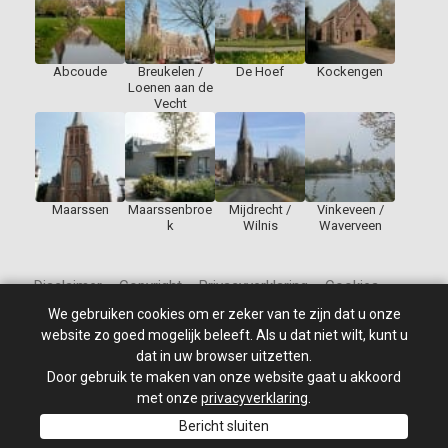
Abcoude
Breukelen /
De Hoef
Kockengen
Loenen aan de
Vecht
Maarssen
Maarssenbroe
Mijdrecht /
Vinkeveen /
k
Wilnis
Waverveen
Disclaimer – Copyright – Privacyverklaring – Cookies
We gebruiken cookies om er zeker van te zijn dat u onze
website zo goed mogelijk beleeft. Als u dat niet wilt, kunt u
dat in uw browser uitzetten.
Door gebruik te maken van onze website gaat u akkoord
© 2010 - 2026
St Jan de Doper
–
Alle rechten voorbehouden.
Site ontwikkeld door: PixelBroeder - Website realisatie door
met onze
privacyverklaring
.
MKSHOP
Bericht sluiten