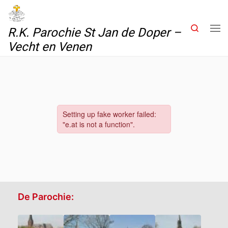
Skip to content
Search
R.K. Parochie St Jan de Doper –
Me
Vecht en Venen
De Parochie: