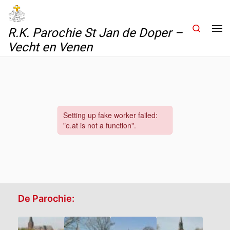
Skip to content
Search
R.K. Parochie St Jan de Doper –
Me
Vecht en Venen
De Parochie: