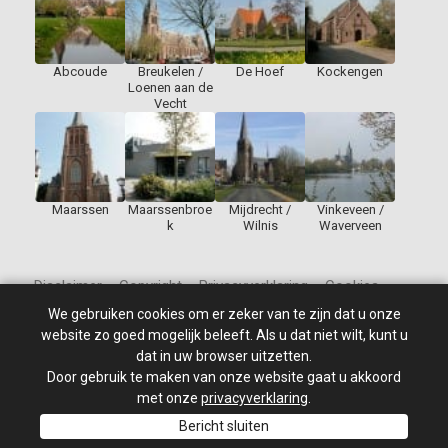
Abcoude
Breukelen /
De Hoef
Kockengen
Loenen aan de
Vecht
Maarssen
Maarssenbroe
Mijdrecht /
Vinkeveen /
k
Wilnis
Waverveen
Disclaimer – Copyright – Privacyverklaring – Cookies
We gebruiken cookies om er zeker van te zijn dat u onze
website zo goed mogelijk beleeft. Als u dat niet wilt, kunt u
dat in uw browser uitzetten.
Door gebruik te maken van onze website gaat u akkoord
© 2010 - 2026
St Jan de Doper
–
Alle rechten voorbehouden.
Site ontwikkeld door: PixelBroeder - Website realisatie door
met onze
privacyverklaring
.
MKSHOP
Bericht sluiten