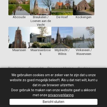
Abcoude
Breukelen /
De Hoef
Kockengen
Loenen aan de
Vecht
Maarssen
Maarssenbroe
Mijdrecht /
Vinkeveen /
k
Wilnis
Waverveen
Disclaimer – Copyright – Privacyverklaring – Cookies
We gebruiken cookies om er zeker van te zijn dat u onze
website zo goed mogelijk beleeft. Als u dat niet wilt, kunt u
dat in uw browser uitzetten.
Door gebruik te maken van onze website gaat u akkoord
© 2010 - 2026
St Jan de Doper
–
Alle rechten voorbehouden.
Site ontwikkeld door: PixelBroeder - Website realisatie door
met onze
privacyverklaring
.
MKSHOP
Bericht sluiten