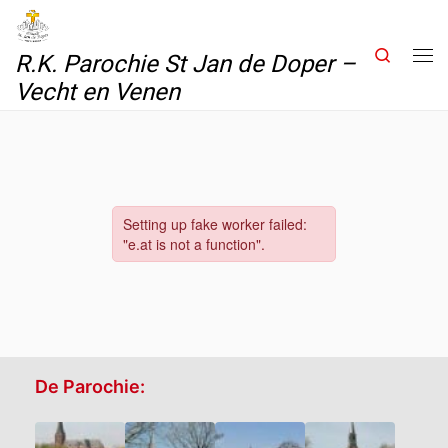
Skip to content
Search
R.K. Parochie St Jan de Doper –
Me
Vecht en Venen
De Parochie: