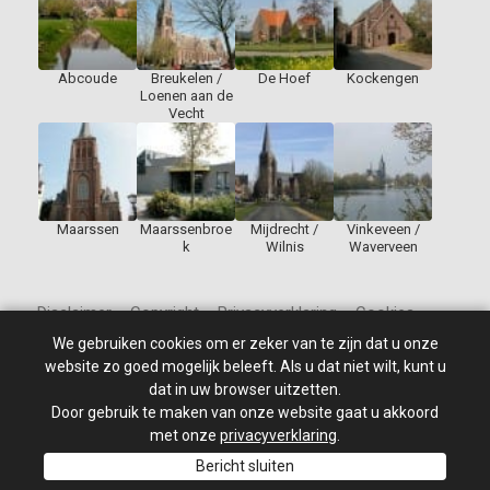
Abcoude
Breukelen /
De Hoef
Kockengen
Loenen aan de
Vecht
Maarssen
Maarssenbroe
Mijdrecht /
Vinkeveen /
k
Wilnis
Waverveen
Disclaimer – Copyright – Privacyverklaring – Cookies
We gebruiken cookies om er zeker van te zijn dat u onze
website zo goed mogelijk beleeft. Als u dat niet wilt, kunt u
dat in uw browser uitzetten.
Door gebruik te maken van onze website gaat u akkoord
© 2010 - 2026
St Jan de Doper
–
Alle rechten voorbehouden.
Site ontwikkeld door: PixelBroeder - Website realisatie door
met onze
privacyverklaring
.
MKSHOP
Bericht sluiten