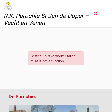
Skip to content
Search
R.K. Parochie St Jan de Doper –
Me
Vecht en Venen
De Parochie: