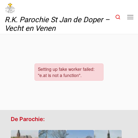
Skip to content
Search
R.K. Parochie St Jan de Doper –
Me
Vecht en Venen
De Parochie: