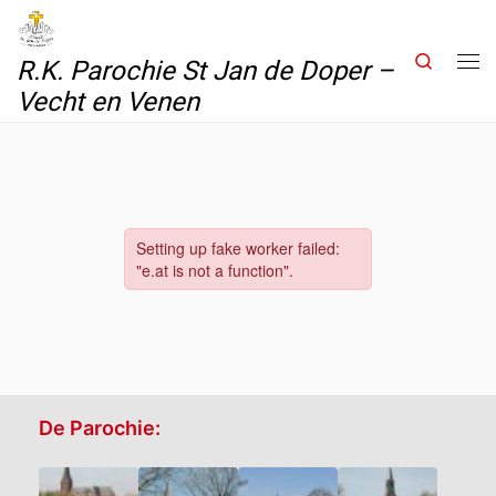
Skip to content
Search
R.K. Parochie St Jan de Doper –
Me
Vecht en Venen
De Parochie: