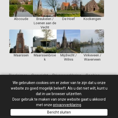
Abcoude
Breukelen /
De Hoef
Kockengen
Loenen aan de
Vecht
Maarssen
Maarssenbroe
Mijdrecht /
Vinkeveen /
k
Wilnis
Waverveen
Disclaimer – Copyright – Privacyverklaring – Cookies
We gebruiken cookies om er zeker van te zijn dat u onze
website zo goed mogelijk beleeft. Als u dat niet wilt, kunt u
dat in uw browser uitzetten.
Door gebruik te maken van onze website gaat u akkoord
© 2010 - 2026
St Jan de Doper
–
Alle rechten voorbehouden.
Site ontwikkeld door: PixelBroeder - Website realisatie door
met onze
privacyverklaring
.
MKSHOP
Bericht sluiten