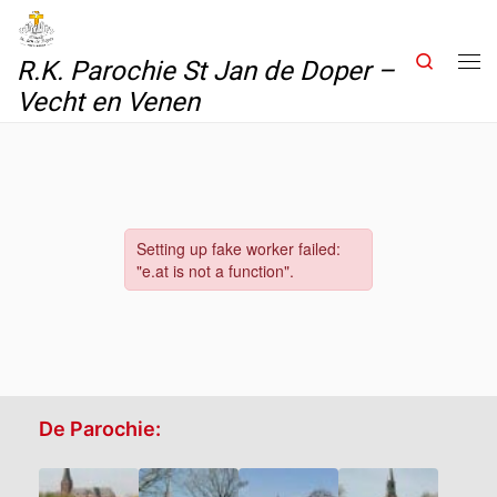
Skip to content
Search
R.K. Parochie St Jan de Doper –
Me
Vecht en Venen
De Parochie: