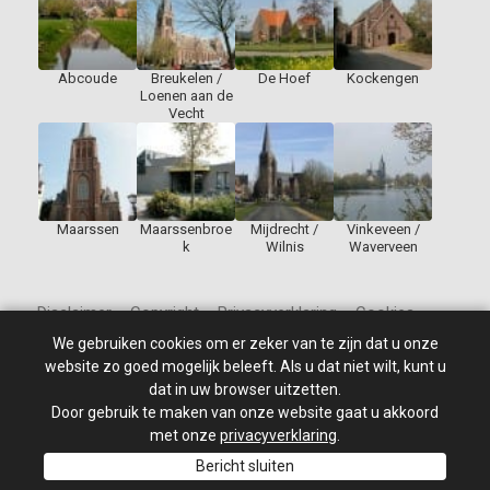
Abcoude
Breukelen /
De Hoef
Kockengen
Loenen aan de
Vecht
Maarssen
Maarssenbroe
Mijdrecht /
Vinkeveen /
k
Wilnis
Waverveen
Disclaimer – Copyright – Privacyverklaring – Cookies
We gebruiken cookies om er zeker van te zijn dat u onze
website zo goed mogelijk beleeft. Als u dat niet wilt, kunt u
dat in uw browser uitzetten.
Door gebruik te maken van onze website gaat u akkoord
© 2010 - 2026
St Jan de Doper
–
Alle rechten voorbehouden.
Site ontwikkeld door: PixelBroeder - Website realisatie door
met onze
privacyverklaring
.
MKSHOP
Bericht sluiten